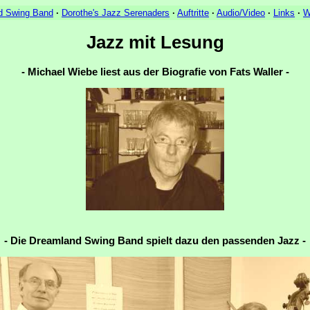
d Swing Band
·
Dorothe's Jazz Serenaders
·
Auftritte
·
Audio/Video
·
Links
·
W
Jazz mit Lesung
- Michael Wiebe liest aus der Biografie von Fats Waller -
- Die Dreamland Swing Band spielt dazu den passenden Jazz -