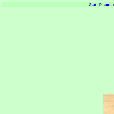
Start
·
Dreamlan